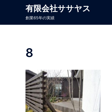
コ
有限会社ササヤス
ン
テ
創業65年の実績
ン
ツ
へ
ス
8
キ
ッ
プ