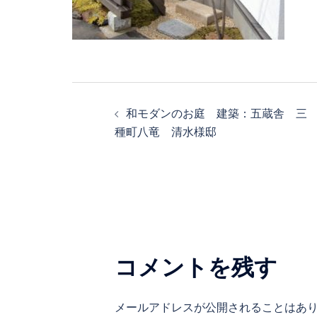
投
和モダンのお庭 建築：五蔵舎 三
稿
種町八竜 清水様邸
ナ
ビ
ゲ
コメントを残す
ー
シ
メールアドレスが公開されることはあ