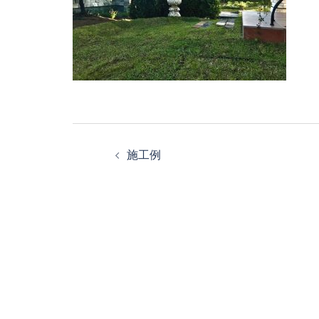
投
施工例
稿
ナ
ビ
ゲ
ー