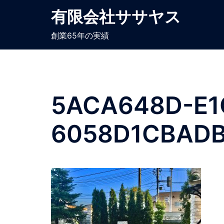
コ
有限会社ササヤス
ン
テ
創業65年の実績
ン
ツ
へ
ス
5ACA648D-E1
キ
ッ
プ
6058D1CBAD