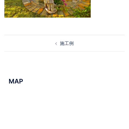
投
施工例
稿
ナ
ビ
ゲ
ー
MAP
シ
ョ
ン