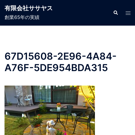
コ
有限会社ササヤス
ン
検
ト
索
創業65年の実績
テ
グ
ン
ル
ツ
メ
へ
ニ
ス
ュ
67D15608-2E96-4A84-
キ
ー
A76F-5DE954BDA315
ッ
プ