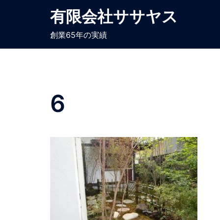
コ
有限会社ササヤス
ン
テ
創業65年の実績
ン
ツ
へ
ス
6
キ
ッ
プ