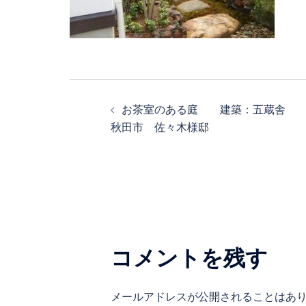
投
お茶室のある庭 建築：五蔵舎
稿
秋田市 佐々木様邸
ナ
ビ
ゲ
コメントを残す
ー
シ
メールアドレスが公開されることはあ