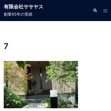
コ
有限会社ササヤス
ン
検
ト
索
創業65年の実績
テ
グ
ン
ル
ツ
メ
へ
ニ
ス
ュ
7
キ
ー
ッ
プ