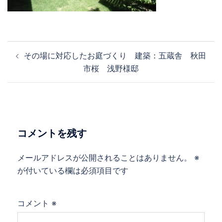
投
その場に対応したお庭づくり 建築：五蔵舎 秋田
稿
市桜 浅野様邸
ナ
ビ
ゲ
ー
シ
コメントを残す
ョ
ン
メールアドレスが公開されることはありません。
※
が付いている欄は必須項目です
コメント
※