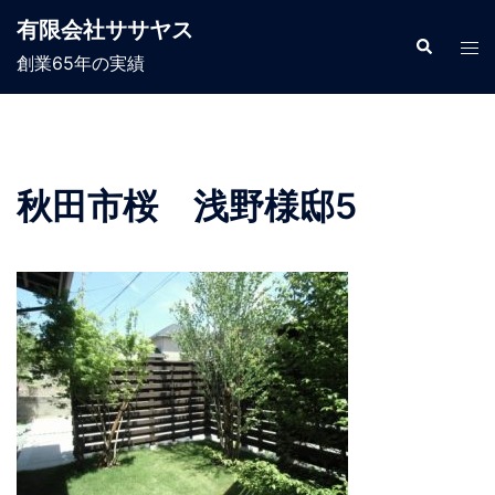
コ
有限会社ササヤス
ン
検
ト
索
創業65年の実績
テ
グ
ン
ル
ツ
メ
へ
ニ
ス
ュ
秋田市桜 浅野様邸5
キ
ー
ッ
プ